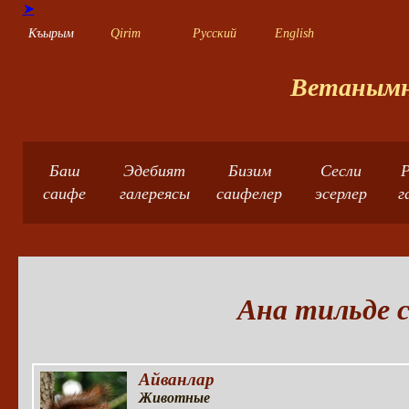
➤
Къырым
Qirim
Русский
English
Ветанымны
Баш
Эдебият
Бизим
Сесли
Р
саифе
галереясы
саифелер
эсерлер
г
Ана тильде с
Айванлар
Животные