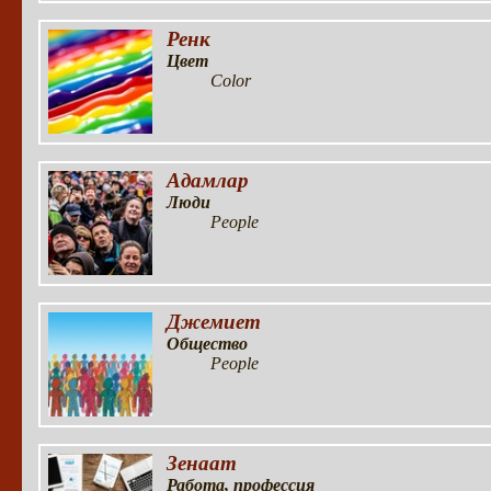
Ренк
Цвет
Color
Адамлар
Люди
People
Джемиет
Общество
People
Зенаат
Работа, профессия