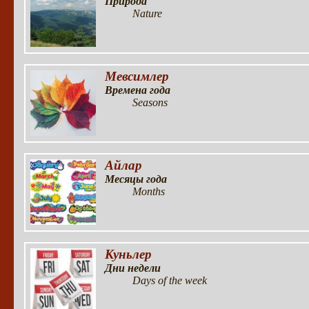
Природа
Nature
Мевсимлер
Времена года
Seasons
Айлар
Месяцы года
Months
Куньлер
Дни недели
Days of the week