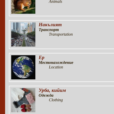
Animals
Накълият
Транспорт
Transportation
Ер
Местонахождение
Location
Урба, кийим
Одежда
Clothing