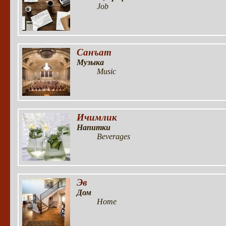
Job
Санъат
Музыка
Music
Ичимлик
Напитки
Beverages
Эв
Дом
Home