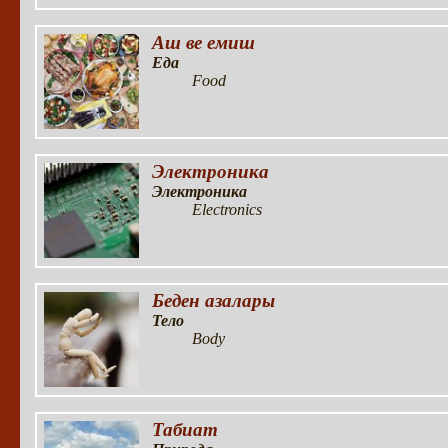
Аш ве емиш
Еда
Food
Электроника
Электроника
Electronics
Беден азалары
Тело
Body
Табиат